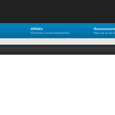
Affiliés
Annonceur
S'inscrire à notre programme
Sign up as an A