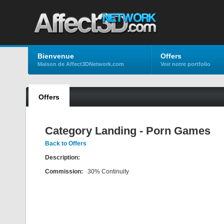
Bienvenue
Offers
Maison de Affect3DNetwork.com
Voir notre portfolio
Offers
Category Landing - Porn Games
Back to Offers
Description:
Commission:
30% Continuity