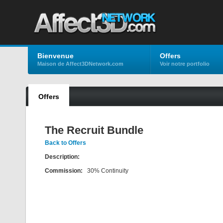
Bienvenue
Offers
Maison de Affect3DNetwork.com
Voir notre portfolio
Offers
The Recruit Bundle
Back to Offers
Description:
Commission:
30% Continuity