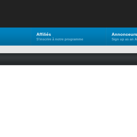
Affiliés
Annonceur
S'inscrire à notre programme
Sign up as an A