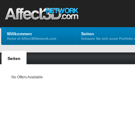
Willkommen
Seiten
Home of Affect3DNetwork.com
Schauen Sie sich unser Portfolio 
Seiten
No Offers Available