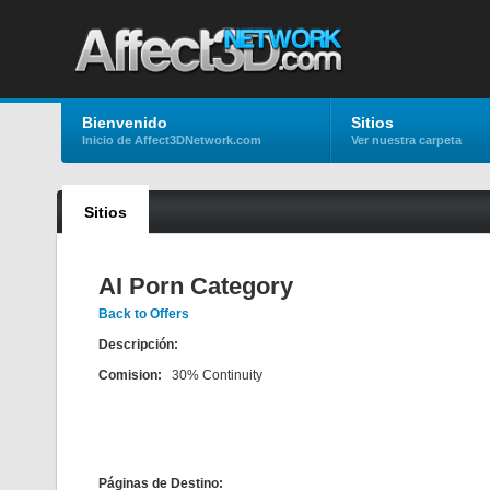
Bienvenido
Sitios
Inicio de Affect3DNetwork.com
Ver nuestra carpeta
Sitios
AI Porn Category
Back to Offers
Descripción:
Comision:
30% Continuity
Páginas de Destino: