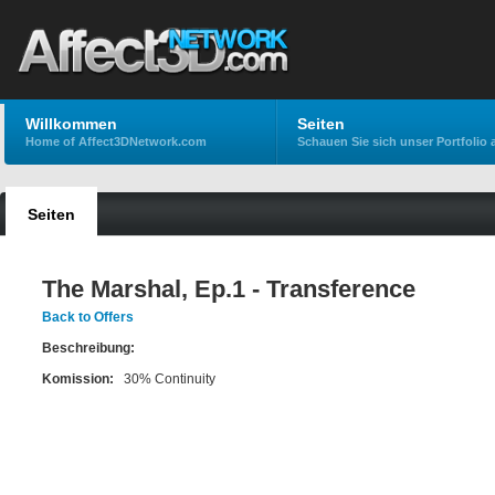
Willkommen
Seiten
Home of Affect3DNetwork.com
Schauen Sie sich unser Portfolio 
Seiten
The Marshal, Ep.1 - Transference
Back to Offers
Beschreibung:
Komission:
30% Continuity