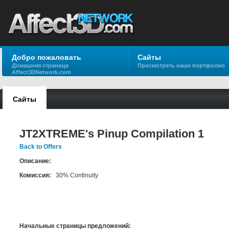
Добро пожаловать
Сайты
Домашняя страница
Просмотреть наше портфолио
Affect3DNetwork.com
Сайты
JT2XTREME's Pinup Compilation 1
Back to Offers
Описание:
Комиссия:
30% Continuity
Начальные страницы предложений: