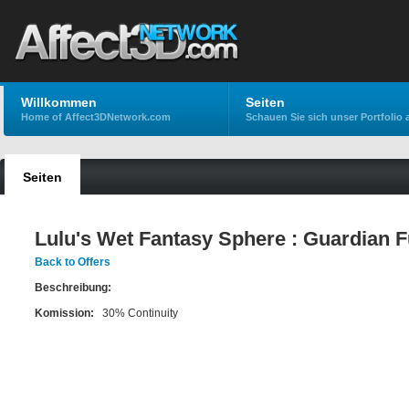
Willkommen
Seiten
Home of Affect3DNetwork.com
Schauen Sie sich unser Portfolio 
Seiten
Lulu's Wet Fantasy Sphere : Guardian F
Back to Offers
Beschreibung:
Komission:
30% Continuity