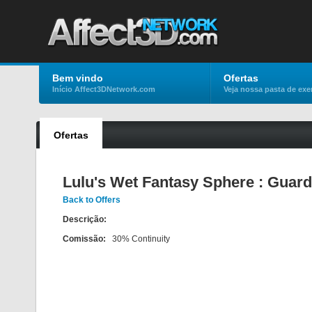
Bem vindo
Ofertas
Início Affect3DNetwork.com
Veja nossa pasta de ex
Ofertas
Lulu's Wet Fantasy Sphere : Guard
Back to Offers
Descrição:
Comissão:
30% Continuity