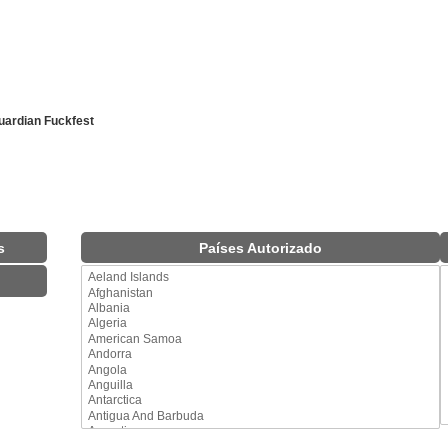
uardian Fuckfest
s
Países Autorizado