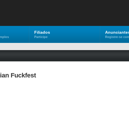
Filiados
Anunciante
emplos
Participe
Registre-se co
ian Fuckfest