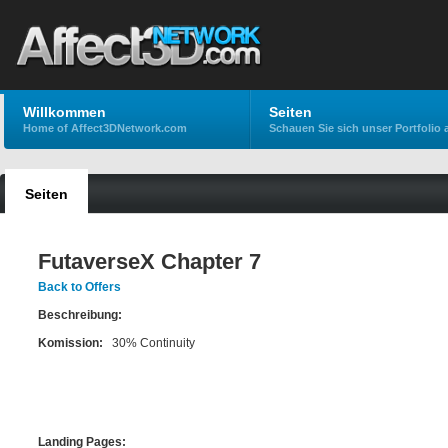
Willkommen
Seiten
Home of Affect3DNetwork.com
Schauen Sie sich unser Portfolio 
Seiten
FutaverseX Chapter 7
Back to Offers
Beschreibung:
Komission:
30% Continuity
Landing Pages: