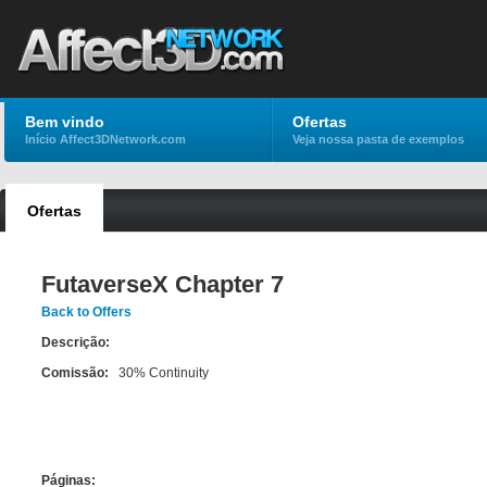
Bem vindo
Ofertas
Início Affect3DNetwork.com
Veja nossa pasta de exemplos
Ofertas
FutaverseX Chapter 7
Back to Offers
Descrição:
Comissão:
30% Continuity
Páginas: