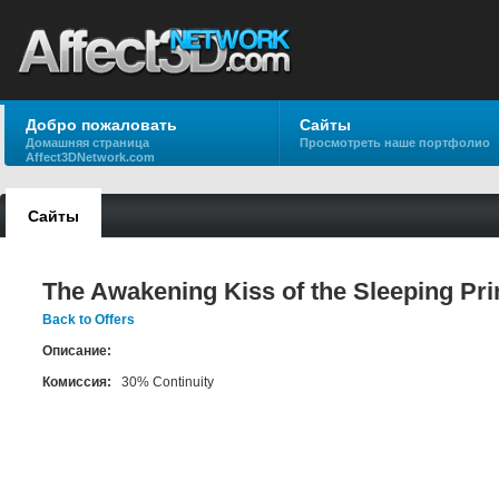
Добро пожаловать
Сайты
Домашняя страница
Просмотреть наше портфолио
Affect3DNetwork.com
Сайты
The Awakening Kiss of the Sleeping Pr
Back to Offers
Описание:
Комиссия:
30% Continuity