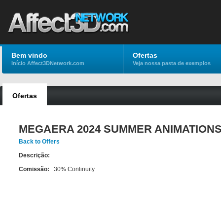
Bem vindo
Ofertas
Início Affect3DNetwork.com
Veja nossa pasta de exemplos
Ofertas
MEGAERA 2024 SUMMER ANIMATION
Back to Offers
Descrição:
Comissão:
30% Continuity