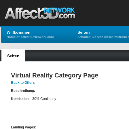
Willkommen
Seiten
Home of Affect3DNetwork.com
Schauen Sie sich unser Portfolio 
Seiten
Virtual Reality Category Page
Back to Offers
Beschreibung:
Komission:
30% Continuity
Landing Pages: