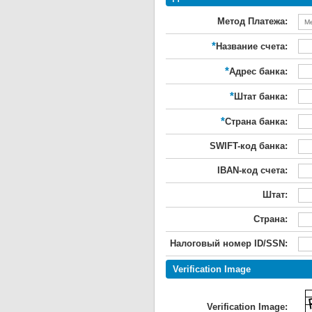
Метод Платежа:
*
Название счета:
*
Адрес банка:
*
Штат банка:
*
Страна банка:
SWIFT-код банка:
IBAN-код счета:
Штат:
Страна:
Налоговый номер ID/SSN:
Verification Image
Verification Image: