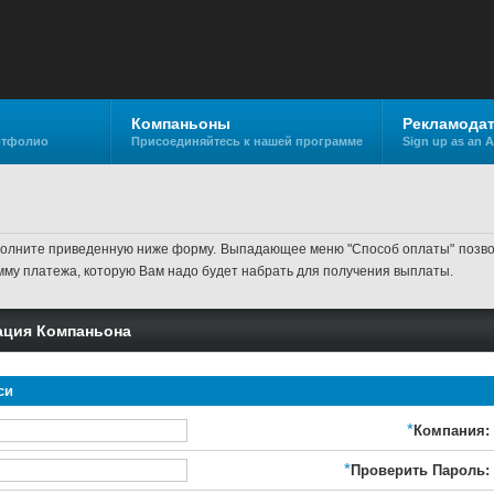
Компаньоны
Рекламода
ртфолио
Присоединяйтесь к нашей программе
Sign up as an A
аполните приведенную ниже форму. Выпадающее меню "Способ оплаты" позвол
му платежа, которую Вам надо будет набрать для получения выплаты.
рация Компаньона
си
*
Компания:
*
Проверить Пароль: