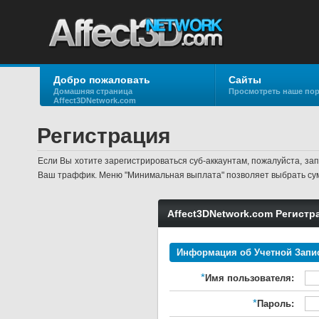
Добро пожаловать
Сайты
Домашняя страница
Просмотреть наше по
Affect3DNetwork.com
Регистрация
Если Вы хотите зарегистрироваться суб-аккаунтам, пожалуйста, з
Ваш траффик. Меню "Минимальная выплата" позволяет выбрать сум
Affect3DNetwork.com Регист
Информация об Учетной Запи
*
Имя пользователя:
*
Пароль: